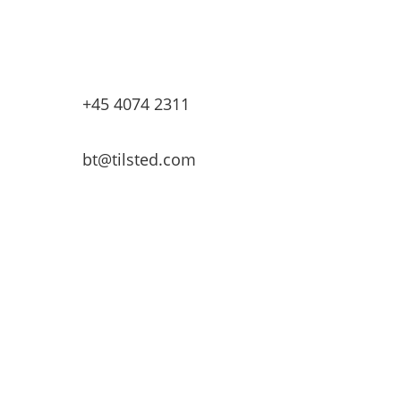
Tilsted & Co
Granbakken 9
7500 Holstebro
+45 4074 2311
bt@tilsted.com
Velkommen til
presseoversigten.dk
Dette site indeholder tekster og billeder for
kunder. Alle journalister og mediefolk er
velkommen til at anvende informationer og
pressemeddelelserne fra dette site, når de
gældende brancheregler respekteres og
overholdes.