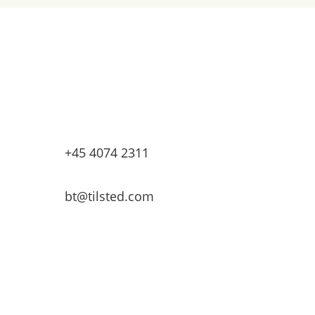
Tilsted & Co
Granbakken 9
7500 Holstebro
+45 4074 2311
bt@tilsted.com
Velkommen til
presseoversigten.dk
Dette site indeholder tekster og billeder for
kunder. Alle journalister og mediefolk er