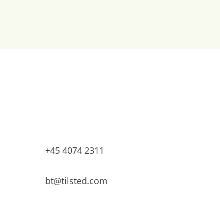
Tilsted & Co
Granbakken 9
7500 Holstebro
+45 4074 2311
bt@tilsted.com
Velkommen til