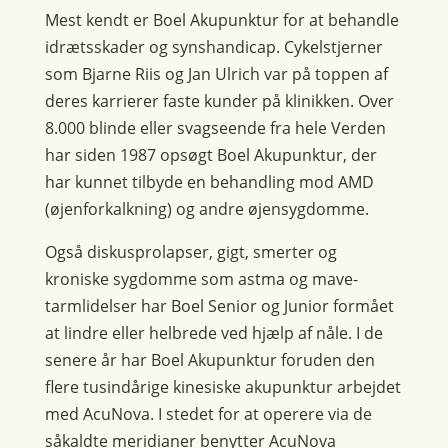
Mest kendt er Boel Akupunktur for at behandle
idrætsskader og synshandicap. Cykelstjerner
som Bjarne Riis og Jan Ulrich var på toppen af
deres karrierer faste kunder på klinikken. Over
8.000 blinde eller svagseende fra hele Verden
har siden 1987 opsøgt Boel Akupunktur, der
har kunnet tilbyde en behandling mod AMD
(øjenforkalkning) og andre øjensygdomme.
Også diskusprolapser, gigt, smerter og
kroniske sygdomme som astma og mave-
tarmlidelser har Boel Senior og Junior formået
at lindre eller helbrede ved hjælp af nåle. I de
senere år har Boel Akupunktur foruden den
flere tusindårige kinesiske akupunktur arbejdet
med AcuNova. I stedet for at operere via de
såkaldte meridianer benytter AcuNova