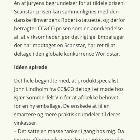
én af juryens begrundelser for at tildele prisen.
Scanstar-prisen kan sammenlignes med den
danske filmverdens Robert-statuette, og derfor
betragter CC&CO prisen som en anerkendelse
af, at virksomheden gør det rigtige. Emballager,
der har modtaget en Scanstar, har ret til at
deltage i den globale konkurrence Worldstar.
Idéen spirede
Det hele begyndte med, at produktspecialist
John Lindholm fra CC&CO deltog i et møde hos
Kjær Sommerfelt Vin for at afdække behovet
for en ny emballage. De ønskede at få en
smartere og mere praktisk rumdeler til deres
vinkasser.
– Det satte en masse tanker i gang hos mig. Da
jeg om aftenen gik i seng, kørte tanker og idéer