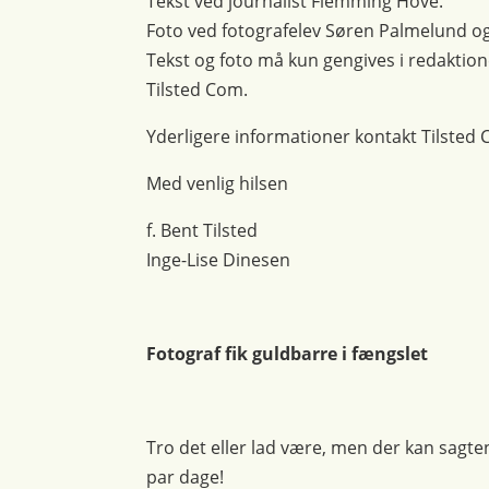
Tekst ved journalist Flemming Hove.
Foto ved fotografelev Søren Palmelund o
Tekst og foto må kun gengives i redakti
Tilsted Com.
Yderligere informationer kontakt Tilsted C
Med venlig hilsen
f. Bent Tilsted
Inge-Lise Dinesen
Fotograf fik guldbarre i fængslet
Tro det eller lad være, men der kan sagt
par dage!