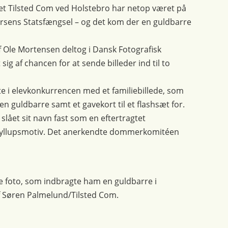
t Tilsted Com ved Holstebro har netop været på
orsens Statsfængsel – og det kom der en guldbarre
 Ole Mortensen deltog i Dansk Fotografisk
g af chancen for at sende billeder ind til to
e i elevkonkurrencen med et familiebillede, som
n guldbarre samt et gavekort til et flashsæt for.
lået sit navn fast som en eftertragtet
bryllupsmotiv. Det anerkendte dommerkomitéen
e foto, som indbragte ham en guldbarre i
f Søren Palmelund/Tilsted Com.