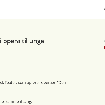
 opera til unge
isk Teater, som opfører operaen “Den
.
tionel sammenhæng.