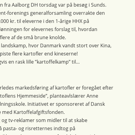
n fra Aalborg DH torsdag var på besøg i Sunds.
ent-forenings generalforsamling overrakte den
00 kr. til eleverne i den 1-årige HHX på
ønningen for elevernes forslag til, hvordan
e flere af de små brune knolde.
 en landskamp, hvor Danmark vandt stort over Kina,
piste flere kartofler end kineserne!
is en rask lille ”kartoffelkamp” til…
rledes markedsføring af kartofler er foregået efter
toflens Hjemmeside”, planteavlslærer Anne
ingsskole. Initiativet er sponsoreret af Dansk
 med Kartoffelafgiftsfonden.
 og tv-reklamer som midler til at skabe
asta- og risretternes indtog på