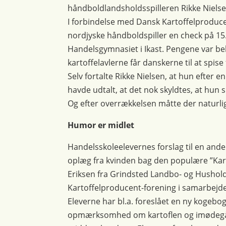
håndboldlandsholdsspilleren Rikke Nielse
I forbindelse med Dansk Kartoffelproduc
nordjyske håndboldspiller en check på 15.0
Handelsgymnasiet i Ikast. Pengene var bel
kartoffelavlerne får danskerne til at spis
Selv fortalte Rikke Nielsen, at hun efter
havde udtalt, at det nok skyldtes, at hun s
Og efter overrækkelsen måtte der naturligv
Humor er midlet
Handelsskoleelevernes forslag til en ande
oplæg fra kvinden bag den populære ”Kar
Eriksen fra Grindsted Landbo- og Husholdn
Kartoffelproducent-forening i samarbejde
Eleverne har bl.a. foreslået en ny kogebog
opmærksomhed om kartoflen og imødegå p