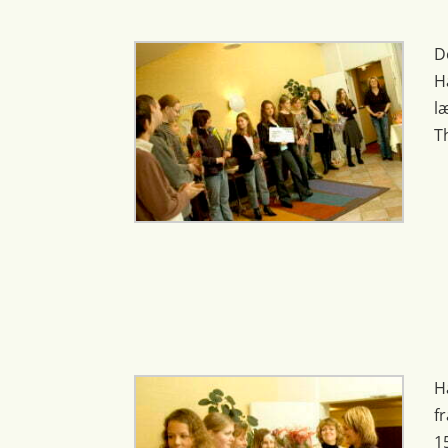
D
H
l
T
H
f
1