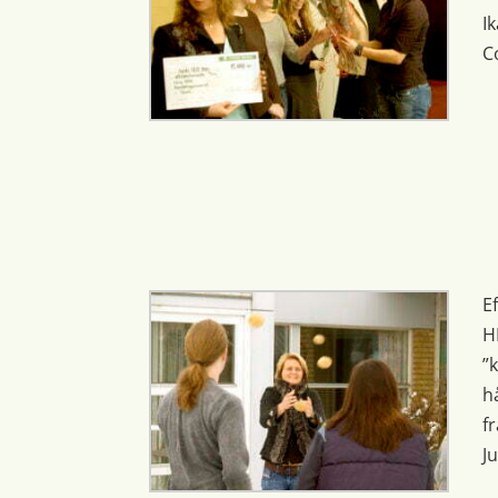
I
C
E
H
”
h
f
J