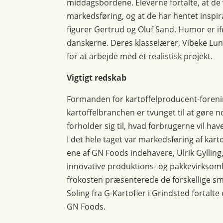
middagsbordene. Eleverne fortalte, at de
markedsføring, og at de har hentet inspir
figurer Gertrud og Oluf Sand. Humor er ifø
danskerne. Deres klasselærer, Vibeke Lund
for at arbejde med et realistisk projekt.
Vigtigt redskab
Formanden for kartoffelproducent-forenin
kartoffelbranchen er tvunget til at gøre
forholder sig til, hvad forbrugerne vil hav
I det hele taget var markedsføring af kar
ene af GN Foods indehavere, Ulrik Gylling,
innovative produktions- og pakkevirksom
frokosten præsenterede de forskellige s
Soling fra G-Kartofler i Grindsted fortal
GN Foods.