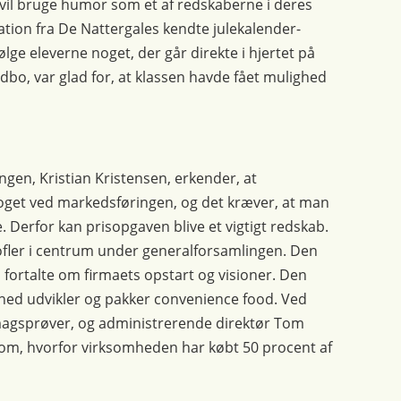
 vil bruge humor som et af redskaberne i deres
ation fra De Nattergales kendte julekalender-
lge eleverne noget, der går direkte i hjertet på
bo, var glad for, at klassen havde fået mulighed
gen, Kristian Kristensen, erkender, at
 noget ved markedsføringen, og det kræver, at man
e. Derfor kan prisopgaven blive et vigtigt redskab.
tofler i centrum under generalforsamlingen. Den
 fortalte om firmaets opstart og visioner. Den
hed udvikler og pakker convenience food. Ved
magsprøver, og administrerende direktør Tom
te om, hvorfor virksomheden har købt 50 procent af