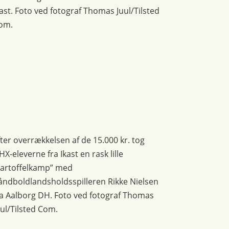
kast. Foto ved fotograf Thomas Juul/Tilsted
om.
fter overrækkelsen af de 15.000 kr. tog
HX-eleverne fra Ikast en rask lille
kartoffelkamp” med
åndboldlandsholdsspilleren Rikke Nielsen
ra Aalborg DH. Foto ved fotograf Thomas
uul/Tilsted Com.