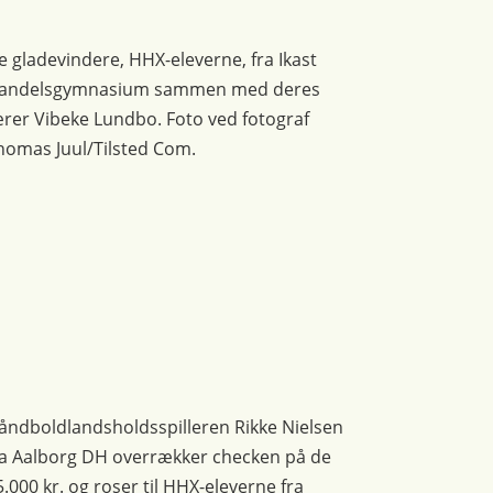
e gladevindere, HHX-eleverne, fra Ikast
andelsgymnasium sammen med deres
ærer Vibeke Lundbo. Foto ved fotograf
homas Juul/Tilsted Com.
åndboldlandsholdsspilleren Rikke Nielsen
ra Aalborg DH overrækker checken på de
5.000 kr. og roser til HHX-eleverne fra