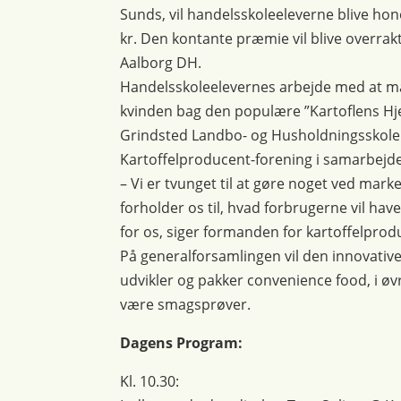
Sunds, vil handelsskoleeleverne blive ho
kr. Den kontante præmie vil blive overrak
Aalborg DH.
Handelsskoleelevernes arbejde med at mar
kvinden bag den populære ”Kartoflens Hj
Grindsted Landbo- og Husholdningsskole. 
Kartoffelproducent-forening i samarbejde
– Vi er tvunget til at gøre noget ved marke
forholder os til, hvad forbrugerne vil hav
for os, siger formanden for kartoffelprod
På generalforsamlingen vil den innovati
udvikler og pakker convenience food, i øvr
være smagsprøver.
Dagens Program:
Kl. 10.30: