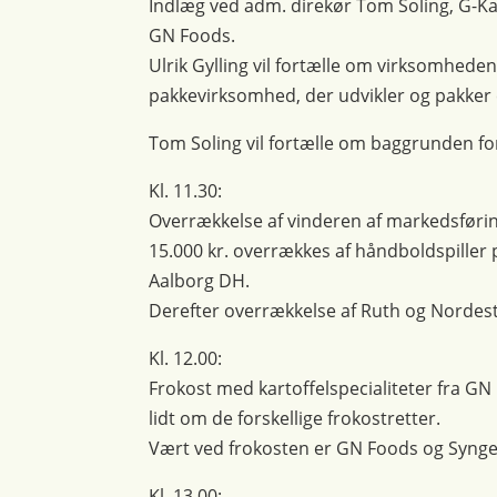
Indlæg ved adm. direkør Tom Soling, G-Kar
GN Foods.
Ulrik Gylling vil fortælle om virksomhed
pakkevirksomhed, der udvikler og pakker
Tom Soling vil fortælle om baggrunden fo
Kl. 11.30:
Overrækkelse af vinderen af markedsføri
15.000 kr. overrækkes af håndboldspiller 
Aalborg DH.
Derefter overrækkelse af Ruth og Nordes
Kl. 12.00:
Frokost med kartoffelspecialiteter fra GN
lidt om de forskellige frokostretter.
Vært ved frokosten er GN Foods og Synge
Kl. 13.00: