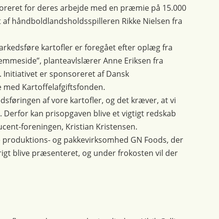
noreret for deres arbejde med en præmie på 15.000
t af håndboldlandsholdsspilleren Rikke Nielsen fra
kedsføre kartofler er foregået efter oplæg fra
emmeside”, planteavlslærer Anne Eriksen fra
Initiativet er sponsoreret af Dansk
 med Kartoffelafgiftsfonden.
dsføringen af vore kartofler, og det kræver, at vi
e. Derfor kan prisopgaven blive et vigtigt redskab
ucent-foreningen, Kristian Kristensen.
ve produktions- og pakkevirksomhed GN Foods, der
igt blive præsenteret, og under frokosten vil der