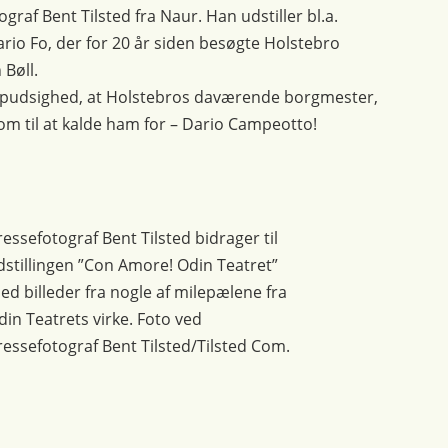
graf Bent Tilsted fra Naur. Han udstiller bl.a.
ario Fo, der for 20 år siden besøgte Holstebro
Bøll.
en pudsighed, at Holstebros daværende borgmester,
o kom til at kalde ham for – Dario Campeotto!
ressefotograf Bent Tilsted bidrager til
dstillingen ”Con Amore! Odin Teatret”
ed billeder fra nogle af milepælene fra
din Teatrets virke. Foto ved
ressefotograf Bent Tilsted/Tilsted Com.