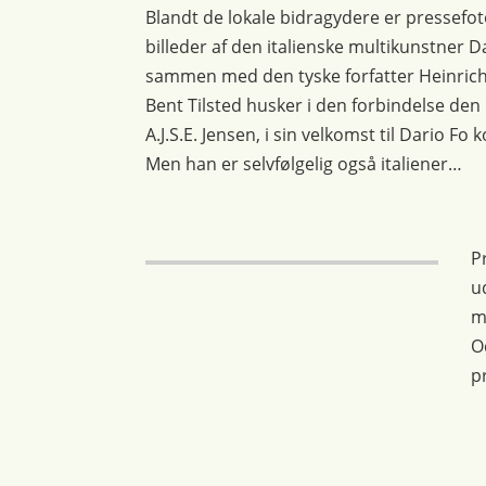
Blandt de lokale bidragydere er pressefoto
billeder af den italienske multikunstner D
sammen med den tyske forfatter Heinrich 
Bent Tilsted husker i den forbindelse d
A.J.S.E. Jensen, i sin velkomst til Dario F
Men han er selvfølgelig også italiener…
P
u
m
O
p