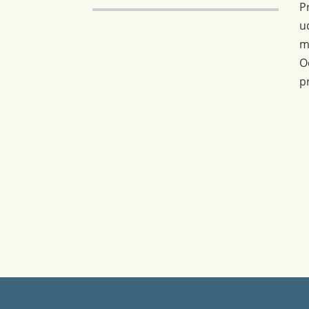
P
u
m
O
p