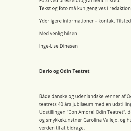
Foto ved pressefotograf Bent Tilsted.
Tekst og foto må kun gengives i redakt
Yderligere informationer – kontakt Tilsted
Med venlig hilsen
Inge-Lise Dinesen
Dario og Odin Teatret
Både danske og udenlandske venner af Odi
teatrets 40 års jubilæum med en udstill
Udstillingen “Con Amore! Odin Teatret”, d
og smykkekunstner Carolina Vallejo, og hu
verden til at bidrage.