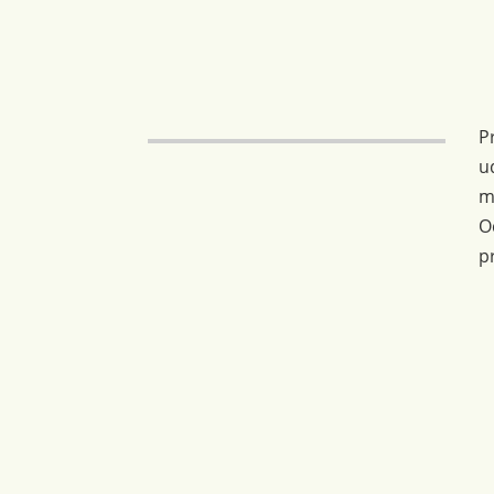
P
u
m
O
p