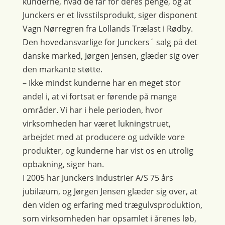
kunderne, hvad de får for deres penge, og at
Junckers er et livsstilsprodukt, siger disponent
Vagn Nørregren fra Lollands Trælast i Rødby.
Den hovedansvarlige for Junckers´ salg på det
danske marked, Jørgen Jensen, glæder sig over
den markante støtte.
– Ikke mindst kunderne har en meget stor
andel i, at vi fortsat er førende på mange
områder. Vi har i hele perioden, hvor
virksomheden har været lukningstruet,
arbejdet med at producere og udvikle vore
produkter, og kunderne har vist os en utrolig
opbakning, siger han.
I 2005 har Junckers Industrier A/S 75 års
jubilæum, og Jørgen Jensen glæder sig over, at
den viden og erfaring med trægulvsproduktion,
som virksomheden har opsamlet i årenes løb,