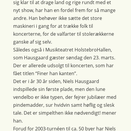
sig klar til at drage land og rige rundt med et
nyt show, har han en fordel frem for så mange
andre. Han behøver ikke sætte det store
maskineri i gang for at trække folk til
koncerterne, for de valfarter til stolerækkerne
ganske af sig selv.
Således også i Musikteatret HolstebroHallen,
som Hausgaard gæster søndag den 23. marts.
Der er allerede udsolgt til koncerten, som har
fået titlen “Finer han kanten”.
Det er i år 30 år siden, Niels Hausgaard
indspillede sin første plade, men den lune
vendelbo er ikke typen, der fejrer jubilæer med
pindemadder, sur hvidvin samt høflig og slesk
tale. Det er simpelthen ikke nødvendigt! mener
han.
Forud for 2003-turnéen til ca. 50 byer har Niels