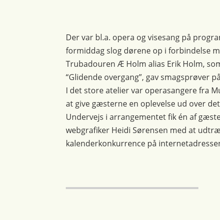
Der var bl.a. opera og visesang på prog
formiddag slog dørene op i forbindelse 
Trubadouren Æ Holm alias Erik Holm, som 
“Glidende overgang”, gav smagsprøver på si
I det store atelier var operasangere fra 
at give gæsterne en oplevelse ud over de
Undervejs i arrangementet fik én af gæst
webgrafiker Heidi Sørensen med at udtræ
kalenderkonkurrence på internetadresse