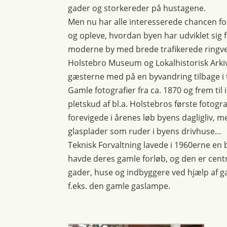
gader og storkereder på hustagene.
Men nu har alle interesserede chancen for i
og opleve, hvordan byen har udviklet sig fr
moderne by med brede trafikerede ringvej
Holstebro Museum og Lokalhistorisk Arkiv 
gæsterne med på en byvandring tilbage i ti
Gamle fotografier fra ca. 1870 og frem til 
pletskud af bl.a. Holstebros første fotogr
forevigede i årenes løb byens dagligliv,
glasplader som ruder i byens drivhuse…
Teknisk Forvaltning lavede i 1960erne e
havde deres gamle forløb, og den er cent
gader, huse og indbyggere ved hjælp af 
f.eks. den gamle gaslampe.