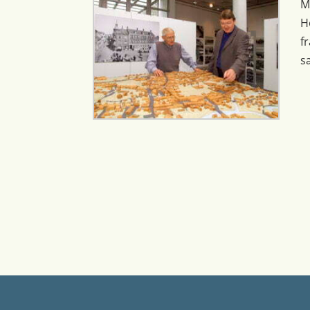
M
H
f
s